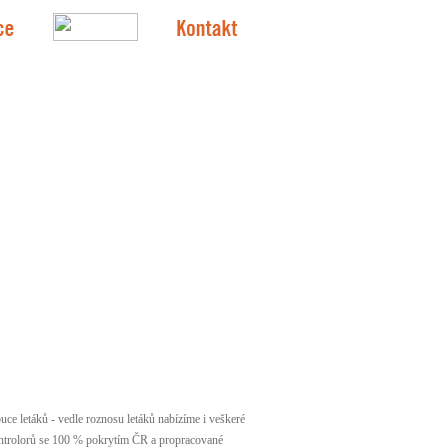
ce letáků - vedle roznosu letáků nabízíme i veškeré
a kontrolorů se 100 % pokrytím ČR a propracované