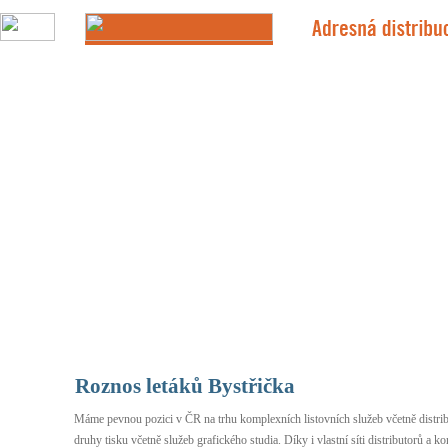
Roznos letáků Bystřička
Máme pevnou pozici v ČR na trhu komplexních listovních služeb včetně distribu
druhy tisku včetně služeb grafického studia. Díky i vlastní síti distributorů 