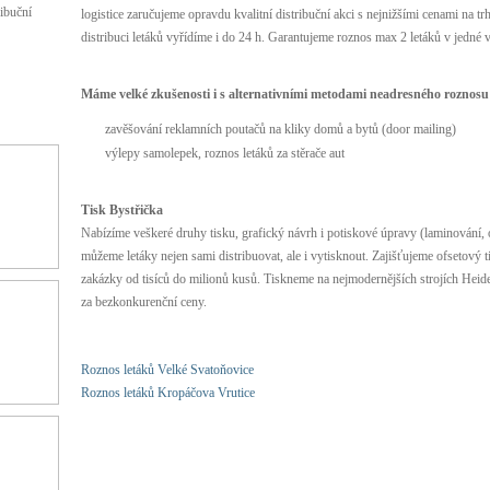
ibuční
logistice zaručujeme opravdu kvalitní distribuční akci s nejnižšími cenami na t
distribuci letáků vyřídíme i do 24 h. Garantujeme roznos max 2 letáků v jedné v
Máme velké zkušenosti i s alternativními metodami neadresného roznosu 
zavěšování reklamních poutačů na kliky domů a bytů (door mailing)
výlepy samolepek, roznos letáků za stěrače aut
Tisk Bystřička
Nabízíme veškeré druhy tisku, grafický návrh i potiskové úpravy (laminování, 
můžeme letáky nejen sami distribuovat, ale i vytisknout. Zajišťujeme ofsetový 
zakázky od tisíců do milionů kusů. Tiskneme na nejmodernějších strojích Heide
za bezkonkurenční ceny.
Roznos letáků Velké Svatoňovice
Roznos letáků Kropáčova Vrutice