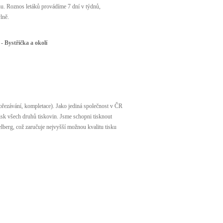
rhu. Roznos letáků provádíme 7 dní v týdnů,
lně.
- Bystřička a okolí
ořezávání, kompletace). Jako jediná společnost v ČR
tisk všech druhů tiskovin. Jsme schopni tisknout
lberg, což zaručuje nejvyšší možnou kvalitu tisku