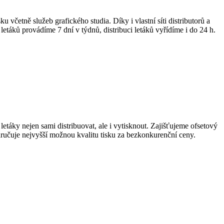
včetně služeb grafického studia. Díky i vlastní síti distributorů a
etáků provádíme 7 dní v týdnů, distribuci letáků vyřídíme i do 24 h.
táky nejen sami distribuovat, ale i vytisknout. Zajišťujeme ofsetový
aručuje nejvyšší možnou kvalitu tisku za bezkonkurenční ceny.