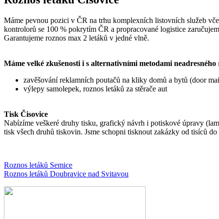
Máme pevnou pozici v ČR na trhu komplexních listovních služeb včetně 
kontrolorů se 100 % pokrytím ČR a propracované logistice zaručujeme o
Garantujeme roznos max 2 letáků v jedné vlně.
Máme velké zkušenosti i s alternativními metodami neadresného r
zavěšování reklamních poutačů na kliky domů a bytů (door mai
výlepy samolepek, roznos letáků za stěrače aut
Tisk Čisovice
Nabízíme veškeré druhy tisku, grafický návrh i potiskové úpravy (lam
tisk všech druhů tiskovin. Jsme schopni tisknout zakázky od tisíců d
Roznos letáků Semice
Roznos letáků Doubravice nad Svitavou