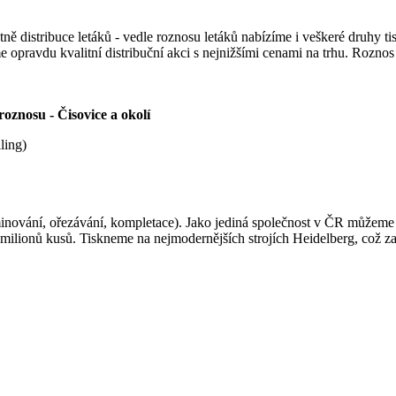
distribuce letáků - vedle roznosu letáků nabízíme i veškeré druhy tisku 
pravdu kvalitní distribuční akci s nejnižšími cenami na trhu. Roznos l
oznosu - Čisovice a okolí
ling)
inování, ořezávání, kompletace). Jako jediná společnost v ČR můžeme le
o milionů kusů. Tiskneme na nejmodernějších strojích Heidelberg, což z