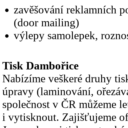
zavěšování reklamních p
(door mailing)
výlepy samolepek, roznos 
Tisk Dambořice
Nabízíme veškeré druhy tisk
úpravy (laminování, ořezává
společnost v ČR můžeme let
i vytisknout. Zajišťujeme o