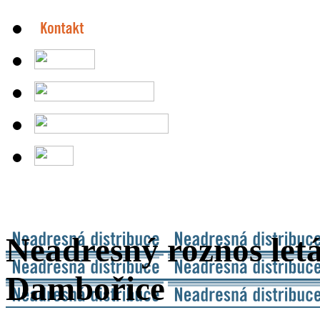
Neadresný roznos letá
Dambořice