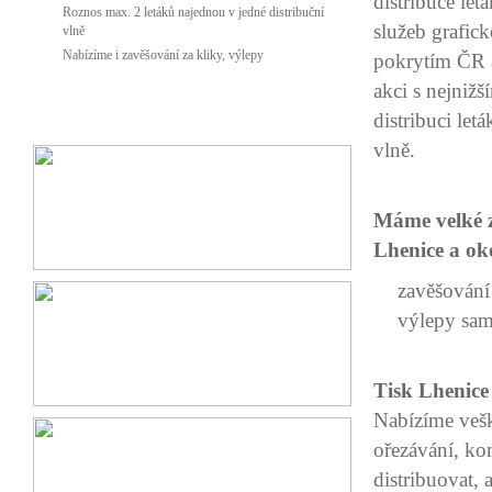
distribuce let
Roznos max. 2 letáků najednou v jedné distribuční
služeb grafick
vlně
Nabízíme i zavěšování za kliky, výlepy
pokrytím ČR a
akci s nejniž
distribuci le
vlně.
Máme velké z
Lhenice a ok
zavěšování
výlepy samo
Tisk Lhenice
Nabízíme vešk
ořezávání, ko
distribuovat, 