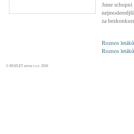
Jsme schopni 
nejmodernější
za bezkonkure
Roznos leták
Roznos leták
© ROZLET servis s.r.o. 2026